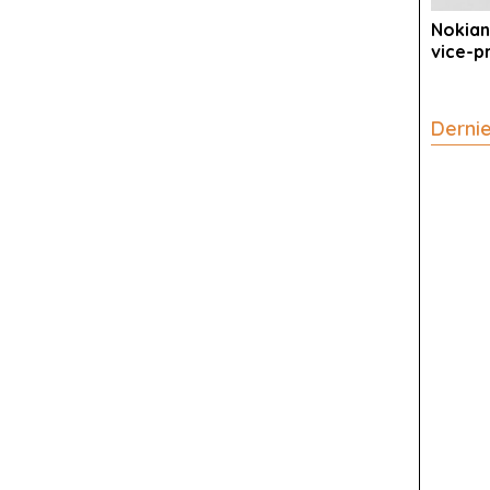
Nokian
vice-p
Derni