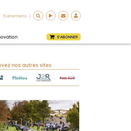
Événements
|
novation
S'ABONNER
vez nos autres sites