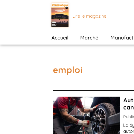
Lire le magazine
Accueil
Marché
Manufactu
emploi
Aut
can
Publi
La dy
autom