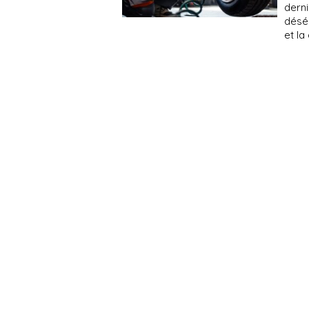
dern
déséq
et la