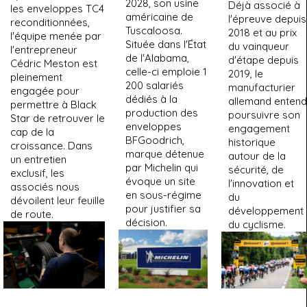
2028, son usine
Déjà associé à
les enveloppes TC4
américaine de
l'épreuve depuis
reconditionnées,
Tuscaloosa.
2018 et au prix
l'équipe menée par
Située dans l'État
du vainqueur
l'entrepreneur
de l'Alabama,
d'étape depuis
Cédric Meston est
celle-ci emploie 1
2019, le
pleinement
200 salariés
manufacturier
engagée pour
dédiés à la
allemand entend
permettre à Black
production des
poursuivre son
Star de retrouver le
enveloppes
engagement
cap de la
BFGoodrich,
historique
croissance. Dans
marque détenue
autour de la
un entretien
par Michelin qui
sécurité, de
exclusif, les
évoque un site
l'innovation et
associés nous
en sous-régime
du
dévoilent leur feuille
pour justifier sa
développement
de route.
décision.
du cyclisme.