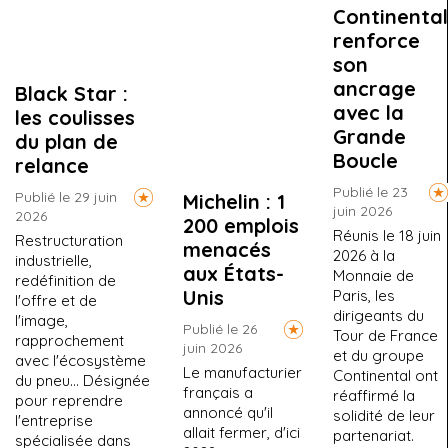
Continental
renforce
son
ancrage
Black Star :
avec la
les coulisses
Grande
du plan de
Boucle
relance
Publié le 23
Publié le 29 juin
Michelin : 1
juin 2026
2026
200 emplois
Réunis le 18 juin
Restructuration
menacés
2026 à la
industrielle,
aux États-
Monnaie de
redéfinition de
Unis
Paris, les
l'offre et de
dirigeants du
l'image,
Publié le 26
Tour de France
rapprochement
juin 2026
et du groupe
avec l'écosystème
Le manufacturier
Continental ont
du pneu… Désignée
français a
réaffirmé la
pour reprendre
annoncé qu'il
solidité de leur
l'entreprise
allait fermer, d'ici
partenariat.
spécialisée dans