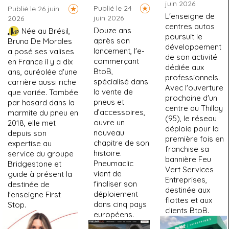
juin 2026
Publié le 24
Publié le 26 juin
L'enseigne de
juin 2026
2026
centres autos
Douze ans
Née au Brésil,
poursuit le
après son
Bruna De Morales
développement
lancement, l'e-
a posé ses valises
de son activité
commerçant
en France il y a dix
dédiée aux
BtoB,
ans, auréolée d'une
professionnels.
spécialisé dans
carrière aussi riche
Avec l'ouverture
la vente de
que variée. Tombée
prochaine d'un
pneus et
par hasard dans la
centre au Thillay
d’accessoires,
marmite du pneu en
(95), le réseau
ouvre un
2018, elle met
déploie pour la
nouveau
depuis son
première fois en
chapitre de son
expertise au
franchise sa
histoire.
service du groupe
bannière Feu
Pneumaclic
Bridgestone et
Vert Services
vient de
guide à présent la
Entreprises,
finaliser son
destinée de
destinée aux
déploiement
l'enseigne First
flottes et aux
dans cinq pays
Stop.
clients BtoB.
européens.