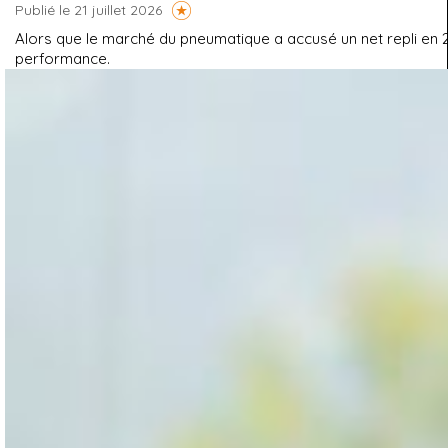
Publié le 21 juillet 2026
Alors que le marché du pneumatique a accusé un net repli en 202
performance.