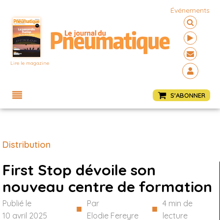
Événements
Lire le magazine
Menu
S'ABONNER
Distribution
First Stop dévoile son
nouveau centre de formation
Publié le
Par
4
min de
■
■
10 avril 2025
Elodie Fereyre
lecture