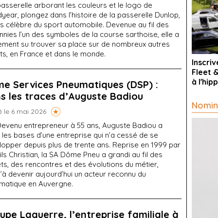
asserelle arborant les couleurs et le logo de
ear, plongez dans l’histoire de la passerelle Dunlop,
us célèbre du sport automobile. Devenue au fil des
nies l’un des symboles de la course sarthoise, elle a
ement su trouver sa place sur de nombreux autres
its, en France et dans le monde.
Inscri
Fleet 
à l'hi
e Services Pneumatiques (DSP) :
s les traces d’Auguste Badiou
Nomin
é le 6 mai 2026
evenu entrepreneur à 55 ans, Auguste Badiou a
les bases d’une entreprise qui n’a cessé de se
lopper depuis plus de trente ans. Reprise en 1999 par
ils Christian, la SA Dôme Pneu a grandi au fil des
ts, des rencontres et des évolutions du métier,
’à devenir aujourd’hui un acteur reconnu du
matique en Auvergne.
upe Laguerre, l’entreprise familiale à