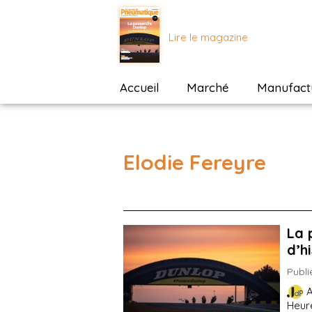
Lire le magazine
Accueil
Marché
Manufactu
Elodie Fereyre
La 
d’h
Publi
A
Heure