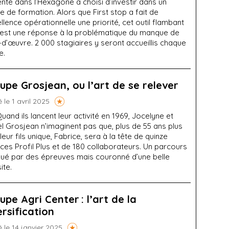
nte dans l’Hexagone a choisi d’investir dans un
e de formation. Alors que First stop a fait de
ellence opérationnelle une priorité, cet outil flambant
 est une réponse à la problématique du manque de
d’œuvre. 2 000 stagiaires y seront accueillis chaque
e.
upe Grosjean, ou l’art de se relever
é le 1 avril 2025
uand ils lancent leur activité en 1969, Jocelyne et
l Grosjean n’imaginent pas que, plus de 55 ans plus
 leur fils unique, Fabrice, sera à la tête de quinze
es Profil Plus et de 180 collaborateurs. Un parcours
ué par des épreuves mais couronné d’une belle
ite.
upe Agri Center : l’art de la
ersification
é le 14 janvier 2025