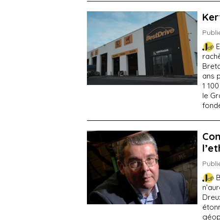
Ker
Publi
E
rach
Breta
ans p
1 100
le Gr
fonde
Con
l’e
Publi
B
n’aur
Dreu
éton
géopo