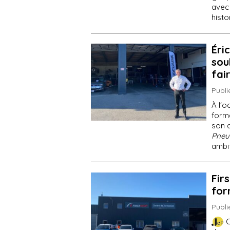
avec
histo
Éri
sou
fai
Publi
À l'o
forma
son d
Pneu
ambi
Fir
for
Publi
C