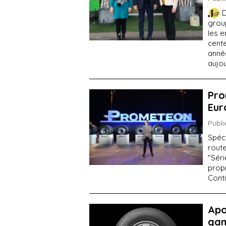
D
group
les 
cente
année
aujou
Pro
Eur
Publi
Spéci
rout
"Sér
prop
Conti
Apo
gam