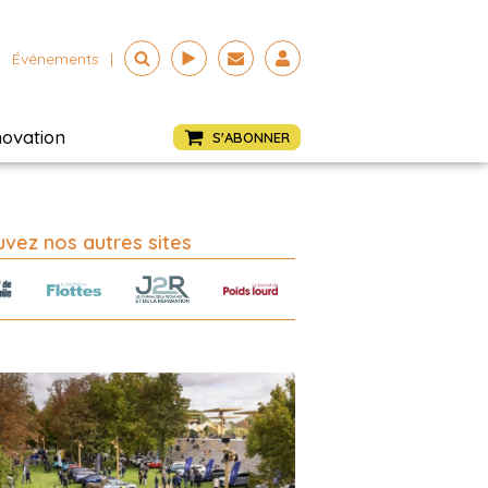
Événements
|
novation
S'ABONNER
vez nos autres sites