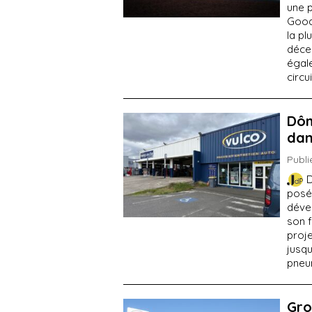
une p
Goody
la pl
décen
égal
circu
Dôm
dan
Publi
D
posé 
déve
son f
proje
jusqu
pneu
Gro