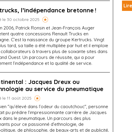
Lire
trucks, l’indépendance bretonne !
é le 30 octobre 2025
n 2006, Patrick Ronsin et Jean-François Auger
ètent quatre concessions Renault Trucks en
gne. C’est la naissance du groupe Kertrucks. Vingt
lus tard, sa taille a été multipliée par huit et il emploie
 collaborateurs à travers plus de soixante sites dans
and Ouest. Un parcours de réussite, qui a pour
ment l’indépendance et la qualité de service.
tinental : Jacques Dreux ou
thnologie au service du pneumatique
é le 11 août 2025
ien "qu’élevé dans l’odeur du caoutchouc", personne
ait pu prédire l’impressionnante carrière de Jacques
x dans le pneumatique. Un parcours des plus
nants pour ce passionné d’ethnologie, de
litique, de philosophie, de beaux-arts et de publicité,