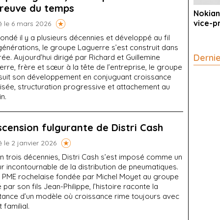
preuve du temps
Nokian
vice-p
é le 6 mars 2026
ondé il y a plusieurs décennies et développé au fil
générations, le groupe Laguerre s’est construit dans
Derni
rée. Aujourd’hui dirigé par Richard et Guillemine
rre, frère et sœur à la tête de l’entreprise, le groupe
suit son développement en conjuguant croissance
isée, structuration progressive et attachement au
in.
scension fulgurante de Distri Cash
é le 2 janvier 2026
n trois décennies, Distri Cash s’est imposé comme un
r incontournable de la distribution de pneumatiques.
a PME rochelaise fondée par Michel Moyet au groupe
é par son fils Jean-Philippe, l’histoire raconte la
tance d’un modèle où croissance rime toujours avec
t familial.