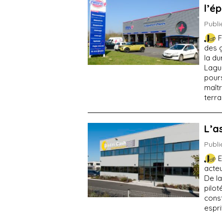
l’é
Publi
F
des 
la du
Lague
pour
maîtr
terra
L’a
Publi
E
acteu
De l
pilot
cons
espri