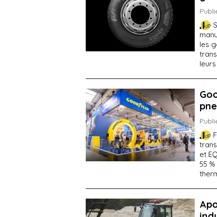
Publi
S
manuf
les 
trans
leurs
Goo
pne
Publi
F
tran
et E
55 %
therm
Apo
ind