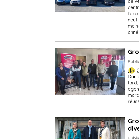
de ve
centr
l’exc
neuf
main-
anné
Gro
Publi
Q
Danie
tard,
agenc
marq
réuss
Gro
div
Publi