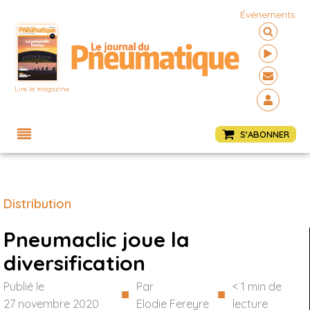
Événements
Lire le magazine
Menu
S'ABONNER
Distribution
Pneumaclic joue la
diversification
Publié le
Par
< 1
min de
■
■
27 novembre 2020
Elodie Fereyre
lecture