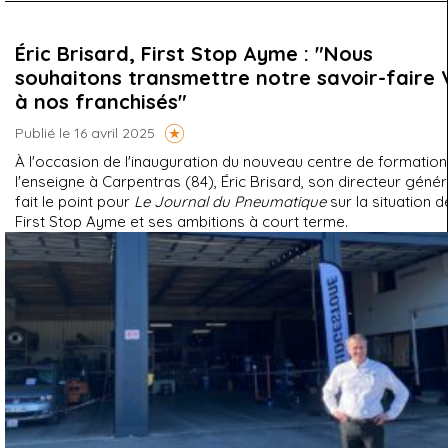
Éric Brisard, First Stop Ayme : "Nous
souhaitons transmettre notre savoir-faire 
à nos franchisés"
Publié le 16 avril 2025
À l'occasion de l'inauguration du nouveau centre de formation
l'enseigne à Carpentras (84), Éric Brisard, son directeur génér
fait le point pour
Le Journal du Pneumatique
sur la situation d
First Stop Ayme et ses ambitions à court terme.