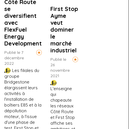
Côté Route
First Stop
se
Ayme
diversifient
veut
avec
dominer
FlexFuel
le
Energy
marché
Development
industriel
Publié le 7
décembre
Publié le
2022
26
novembre
Les filiales du
2021
groupe
Bridgestone
élargissent leurs
L'enseigne
activités à
qui
l'installation de
chapeaute
boîtiers E85 et à la
les réseaux
dépollution
Côté Route
moteur, à l'issue
et First Stop
d'une phase de
affiche ses
test. First Stop et
ambitions et