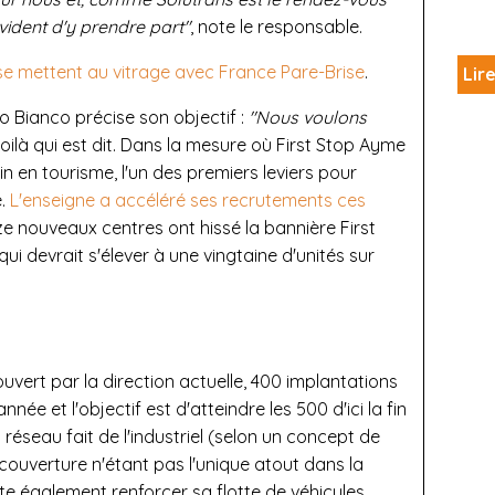
évident d'y prendre part"
, note le responsable.
 se mettent au vitrage avec France Pare-Brise
.
Lire
o Bianco précise son objectif :
"Nous voulons
Voilà qui est dit. Dans la mesure où First Stop Ayme
n en tourisme, l'un des premiers leviers pour
e.
L'enseigne a accéléré ses recrutements ces
e nouveaux centres ont hissé la bannière First
ui devrait s'élever à une vingtaine d'unités sur
uvert par la direction actuelle, 400 implantations
ée et l'objectif est d'atteindre les 500 d'ici la fin
u réseau fait de l'industriel (selon un concept de
 couverture n'étant pas l'unique atout dans la
ite également renforcer sa flotte de véhicules