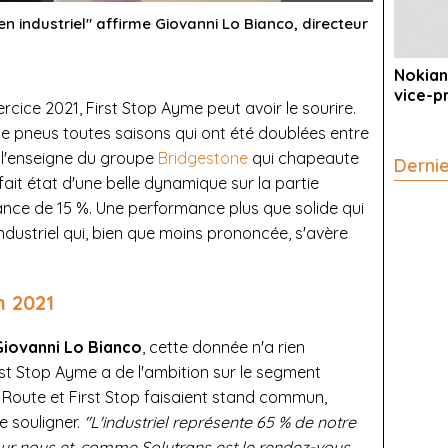
n industriel" affirme Giovanni Lo Bianco, directeur
Nokian
vice-p
rcice 2021, First Stop Ayme peut avoir le sourire.
 pneus toutes saisons qui ont été doublées entre
l'enseigne du groupe
Bridgestone
qui chapeaute
Derni
fait état d'une belle dynamique sur la partie
ance de 15 %. Une performance plus que solide qui
industriel qui, bien que moins prononcée, s'avère
n 2021
Giovanni Lo Bianco
, cette donnée n'a rien
st Stop Ayme a de l'ambition sur le segment
 Route et First Stop faisaient stand commun,
e souligner.
"L'industriel représente 65 % de notre
pour nous et, comme Solutrans est le rendez-vous