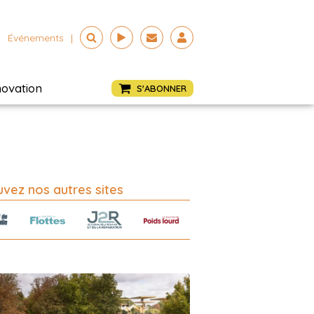
Événements
|
novation
S'ABONNER
vez nos autres sites