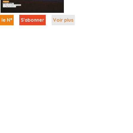
 le N°
S'abonner
Voir plus