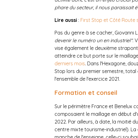
phare du secteur, il nous paraissait 
Lire aussi
:
First Stop et Côté Route
Pas du genre à se cacher, Giovanni L
devenir le numéro un en industriel"
. 
vise également le deuxième straponti
atteindre ce but porte sur le maillag
derniers mois
. Dans l'Hexagone, douz
Stop lors du premier semestre, total q
l'ensemble de l'exercice 2021.
Formation et conseil
Sur le périmètre France et Benelux co
composaient le maillage en début d'ann
2022. Par ailleurs, à date, la moitié d
centre mixte tourisme-industriel). La
manche de l'enseigne, celle-ci souha