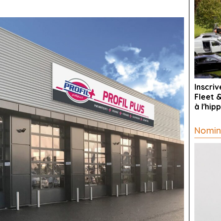
Inscri
Fleet 
à l'hi
Nomin