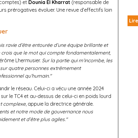
comptes) et
Dounia El Kharrat
(responsable de
urs prérogatives évoluer. Une revue d’effectifs loin
Lire
uer
is ravie d’être entourée d’une équipe brillante et
 crois que le mot qui compte fondamentalement,
 Jérôme Lhermusier.
Sur la partie qui m’incombe, les
 sur quatre personnes extrêmement
ofessionnel qu’humain."
andir le réseau. Celui-ci a vécu une année 2024
r le TC4 et au-dessus de celui-ci en poids lourd
st complexe
, appuie la directrice générale.
clients et notre mode de gouvernance nous
dement et d’être plus agiles."