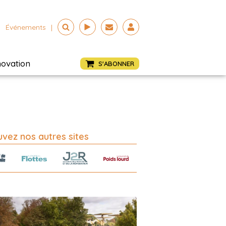
Événements
|
novation
S'ABONNER
vez nos autres sites