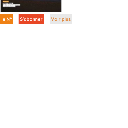
 le N°
S'abonner
Voir plus