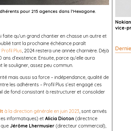
 adhérents pour 215 agences dans l’Hexagone.
Nokian
vice-p
nsi faite qu’un grand chantier en chasse un autre et
oublié tant la prochaine échéance paraît
Derni
r
Profil Plus
, 2024 restera une année charnière. Déjà
 ans d’existence. Ensuite, parce qu’elle aura
aut le souligner, assez peu commun.
arité mais aussi sa force – indépendance, qualité de
 entre les adhérents – Profil Plus s’est engagé ces
l de fond consistant à restructurer et consolider
lt
à la direction générale en juin 2023
, sont arrivés
ces informatiques) et
Alicia Dioton
(directrice
s que
Jérôme Lhermusier
(directeur commercial),