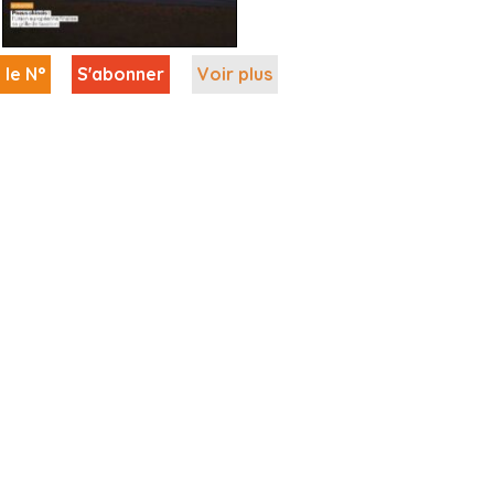
 le N°
S'abonner
Voir plus