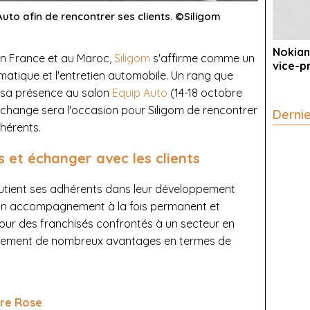
uto afin de rencontrer ses clients. ©Siligom
Nokian
n France et au Maroc,
Siligom
s'affirme comme un
vice-p
atique et l'entretien automobile. Un rang que
r sa présence au salon
Equip Auto
(14-18 octobre
echange sera l'occasion pour Siligom de rencontrer
Derni
dhérents.
et échanger avec les clients
soutient ses adhérents dans leur développement
u'un accompagnement à la fois permanent et
pour des franchisés confrontés à un secteur en
llèlement de nombreux avantages en termes de
bre Rose