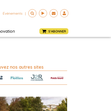
Événements
|
novation
S'ABONNER
vez nos autres sites