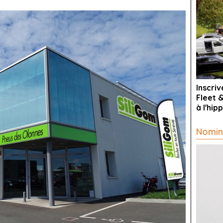
Inscri
Fleet 
à l'hi
Nomin