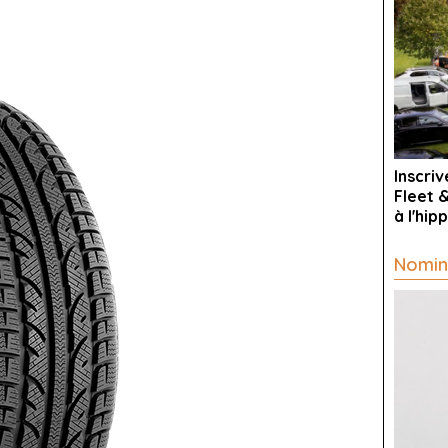
Inscri
Fleet 
à l'hi
Nomin