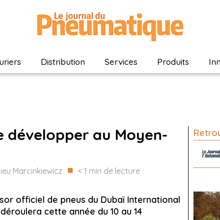
riers
Distribution
Services
Produits
In
se développer au Moyen-
Retrou
■
ieu Marcinkiewicz
< 1
min de lecture
or officiel de pneus du Dubaï International
déroulera cette année du 10 au 14