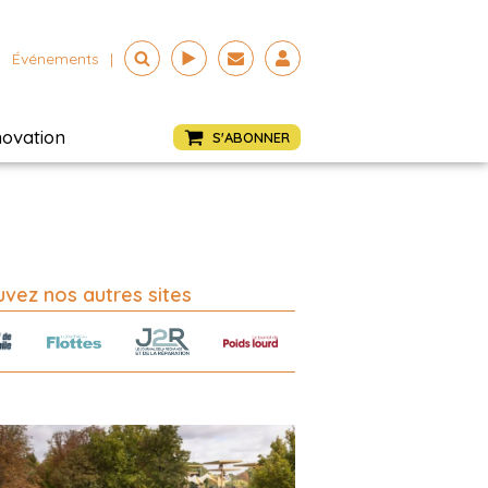
Événements
|
novation
S'ABONNER
vez nos autres sites