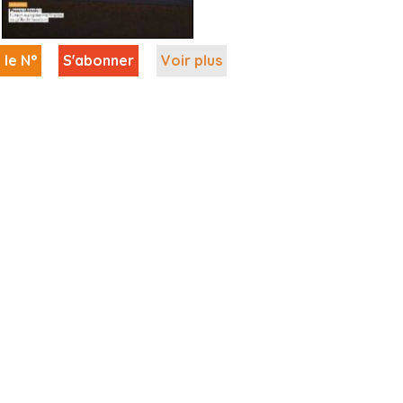
 le N°
S'abonner
Voir plus