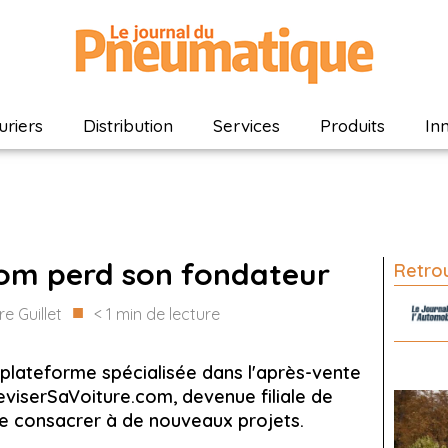
riers
Distribution
Services
Produits
In
com perd son fondateur
Retrou
■
e Guillet
< 1
min de lecture
 plateforme spécialisée dans l'après-vente
eviserSaVoiture.com, devenue filiale de
 se consacrer à de nouveaux projets.