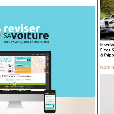
Inscri
Fleet 
à l'hi
Nomin