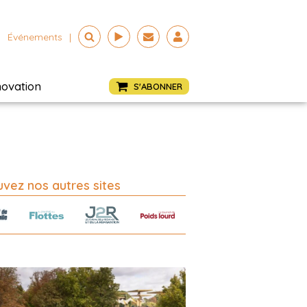
Événements
|
novation
S'ABONNER
vez nos autres sites