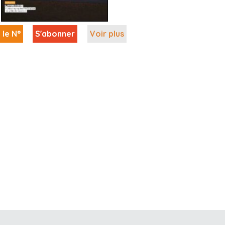
 le N°
S'abonner
Voir plus