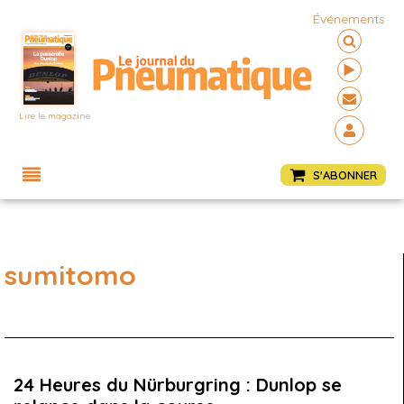
Événements
Lire le magazine
Menu
S'ABONNER
sumitomo
24 Heures du Nürburgring : Dunlop se