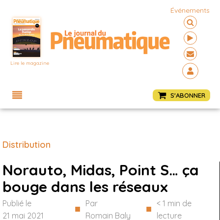
Événements
Lire le magazine
Menu
S'ABONNER
Distribution
Norauto, Midas, Point S… ça
bouge dans les réseaux
Publié le
Par
< 1
min de
■
■
21 mai 2021
Romain Baly
lecture