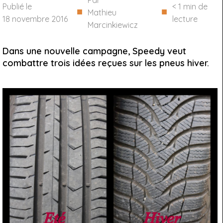
Par
Publié le
< 1
min de
■
■
Mathieu
18 novembre 2016
lecture
Marcinkiewicz
Dans une nouvelle campagne, Speedy veut
combattre trois idées reçues sur les pneus hiver.