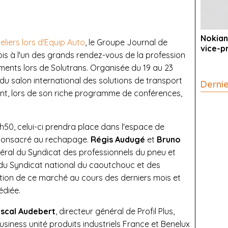
Nokian
eliers lors d'Equip Auto
, le Groupe Journal de
vice-p
ois à l'un des grands rendez-vous de la profession
nts lors de Solutrans. Organisée du 19 au 23
du salon international des solutions de transport
Derni
nt, lors de son riche programme de conférences,
h50, celui-ci prendra place dans l'espace de
r consacré au rechapage.
Régis Audugé
et
Bruno
éral du Syndicat des professionnels du pneu et
u Syndicat national du caoutchouc et des
lution de ce marché au cours des derniers mois et
édiée.
scal Audebert
, directeur général de Profil Plus,
business unité produits industriels France et Benelux