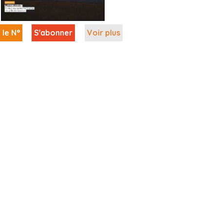
 le N°
S'abonner
Voir plus