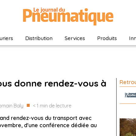
riers
Distribution
Services
Produits
In
ous donne rendez-vous à
Retrou
■
omain Baly
< 1
min de lecture
rand rendez-vous du transport avec
 novembre, d'une conférence dédiée au