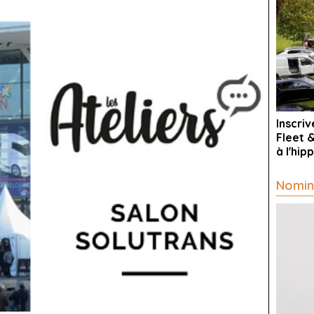
Inscri
Fleet 
à l'hi
Nomin