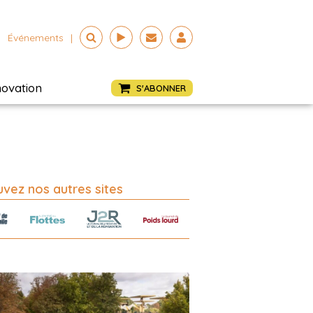
Événements
|
novation
S'ABONNER
vez nos autres sites