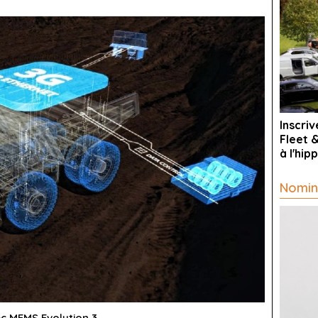
Inscri
Fleet 
à l'hi
Nomin
 MEMS Evolution 3