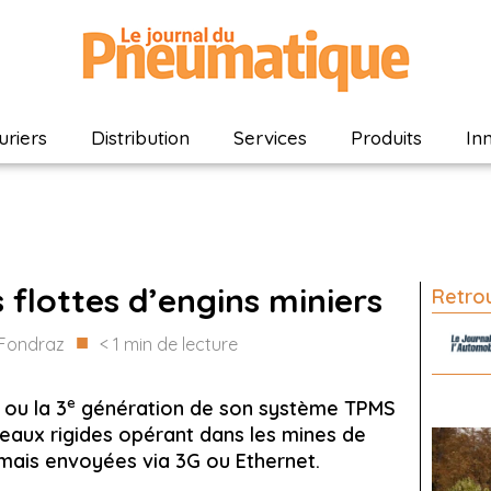
riers
Distribution
Services
Produits
In
 flottes d’engins miniers
Retrou
■
Fondraz
< 1
min de lecture
e
 ou la 3
génération de son système TPMS
aux rigides opérant dans les mines de
rmais envoyées via 3G ou Ethernet.