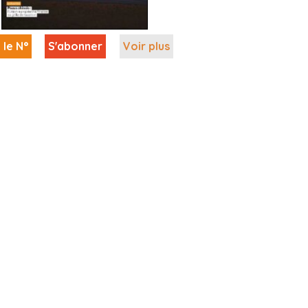
 le N°
S'abonner
Voir plus