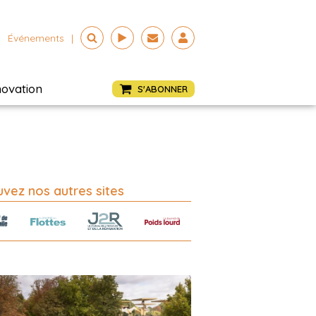
Événements
|
novation
S'ABONNER
vez nos autres sites