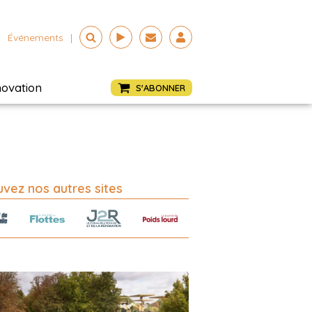
Événements
|
novation
S'ABONNER
vez nos autres sites