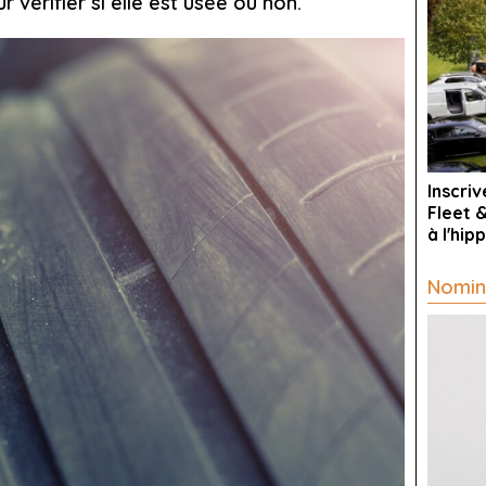
 vérifier si elle est usée ou non.
Inscri
Fleet 
à l'hi
Nomin