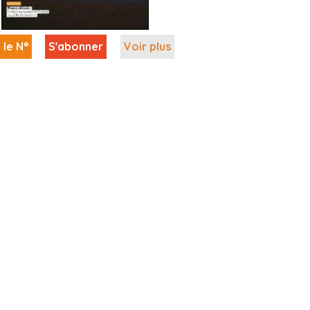
 le N°
S'abonner
Voir plus