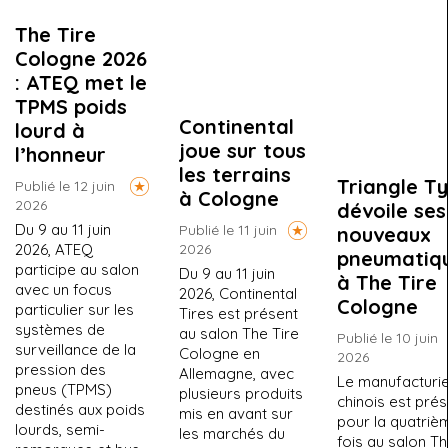
The Tire
Cologne 2026
: ATEQ met le
TPMS poids
Continental
lourd à
joue sur tous
l’honneur
les terrains
Triangle T
Publié le 12 juin
à Cologne
2026
dévoile ses
Du 9 au 11 juin
Publié le 11 juin
nouveaux
2026, ATEQ
2026
pneumatiq
participe au salon
Du 9 au 11 juin
à The Tire
avec un focus
2026, Continental
Cologne
particulier sur les
Tires est présent
systèmes de
au salon The Tire
Publié le 10 juin
surveillance de la
Cologne en
2026
pression des
Allemagne, avec
Le manufacturi
pneus (TPMS)
plusieurs produits
chinois est pré
destinés aux poids
mis en avant sur
pour la quatriè
lourds, semi-
les marchés du
fois au salon T