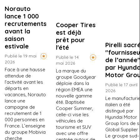
Norauto
lance 1 000
recrutements
Cooper Tires
avant la
est déjà
saison
prêt pour
Pirelli sacr
estivale
l'été
"fournisseu
Publié le 19 mai
Publié le 14
de l’année
2026
mai 2026
par Hyunda
Face à une hausse
La marque du
Motor Gro
attendue de
groupe Goodyear
l’activité avant les
déploie dans la
Publié le 17 avril
départs en
région EMEA une
2026
vacances, Norauto
nouvelle gamme
Le manufacturi
lance une
été. Baptisée
italien a été
campagne de
Cooper Summer,
distingué par
recrutement de 1
celle-ci vise les
Hyundai Motor
000 personnes en
véhicules de
Group lors de 
France. L’enseigne
tourisme et SUV
Global Supplier
du groupe Mobivia
avec une offre
Le groupe sud-
cherche
centrée autour de