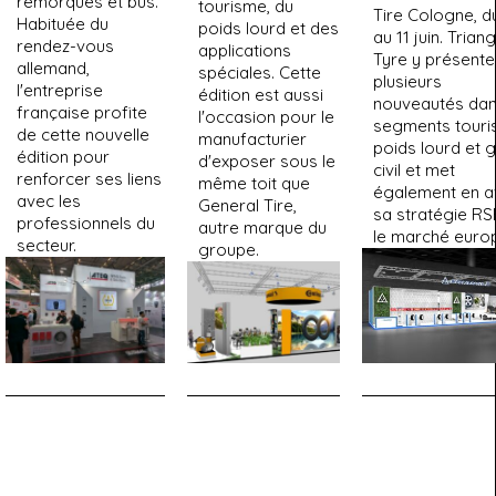
remorques et bus.
tourisme, du
Tire Cologne, d
Habituée du
poids lourd et des
au 11 juin. Triang
rendez-vous
applications
Tyre y présente
allemand,
spéciales. Cette
plusieurs
l'entreprise
édition est aussi
nouveautés dan
française profite
l'occasion pour le
segments touri
de cette nouvelle
manufacturier
poids lourd et 
édition pour
d'exposer sous le
civil et met
renforcer ses liens
même toit que
également en a
avec les
General Tire,
sa stratégie RS
professionnels du
autre marque du
le marché euro
secteur.
groupe.