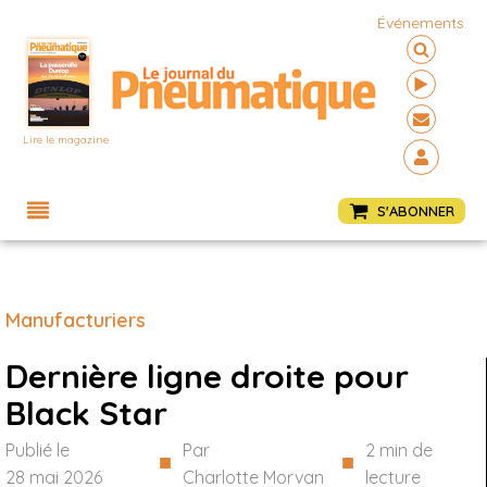
Événements
Lire le magazine
Menu
S'ABONNER
Manufacturiers
Dernière ligne droite pour
Black Star
Publié le
Par
2
min de
■
■
28 mai 2026
Charlotte Morvan
lecture