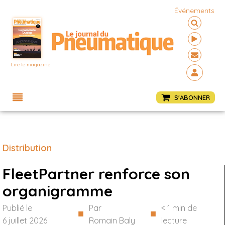
Événements
Lire le magazine
Menu
S'ABONNER
Distribution
FleetPartner renforce son
organigramme
Publié le
Par
< 1
min de
■
■
6 juillet 2026
Romain Baly
lecture