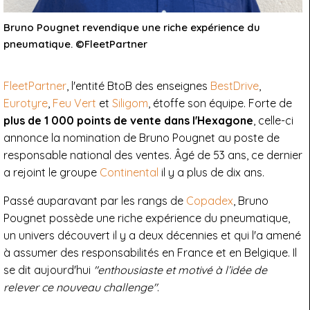
Bruno Pougnet revendique une riche expérience du
pneumatique. ©FleetPartner
FleetPartner
, l'entité BtoB des enseignes
BestDrive
,
Eurotyre
,
Feu Vert
et
Siligom
, étoffe son équipe. Forte de
plus de 1 000 points de vente dans l'Hexagone
, celle-ci
annonce la nomination de Bruno Pougnet au poste de
responsable national des ventes. Âgé de 53 ans, ce dernier
a rejoint le groupe
Continental
il y a plus de dix ans.
Passé auparavant par les rangs de
Copadex
, Bruno
Pougnet possède une riche expérience du pneumatique,
un univers découvert il y a deux décennies et qui l'a amené
à assumer des responsabilités en France et en Belgique. Il
se dit aujourd'hui
"enthousiaste et motivé à l’idée de
relever ce nouveau challenge"
.