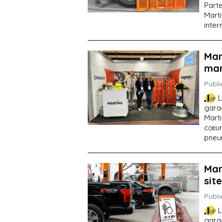
Parte
Mart
inter
Mar
ma
Publi
L
gara
Marti
cœurs
pneum
Mar
sit
Publi
L
gara