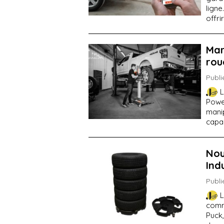
ligne
offri
Mar
rou
Publi
L
Power
manip
capa
Nou
Ind
Publi
L
comm
Puck,