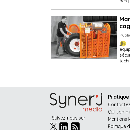
des p
Mar
ca
Publi
L
équi
sécur
tech
Pratique
Contacte
Qui somme
Suivez-nous sur
Mentions 
Politique 