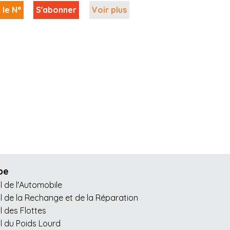
 le N°
S'abonner
Voir plus
pe
l de l'Automobile
l de la Rechange et de la Réparation
l des Flottes
l du Poids Lourd