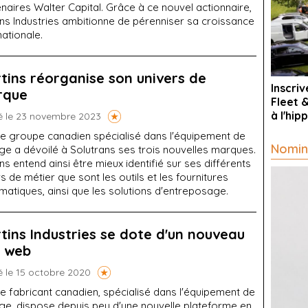
naires Walter Capital. Grâce à ce nouvel actionnaire,
ins Industries ambitionne de pérenniser sa croissance
nationale.
tins réorganise son univers de
Inscri
rque
Fleet 
à l'hi
é le 23 novembre 2023
e groupe canadien spécialisé dans l'équipement de
Nomin
ge a dévoilé à Solutrans ses trois nouvelles marques.
ns entend ainsi être mieux identifié sur ses différents
 de métier que sont les outils et les fournitures
atiques, ainsi que les solutions d'entreposage.
tins Industries se dote d'un nouveau
e web
é le 15 octobre 2020
e fabricant canadien, spécialisé dans l'équipement de
ge, dispose depuis peu d'une nouvelle plateforme en