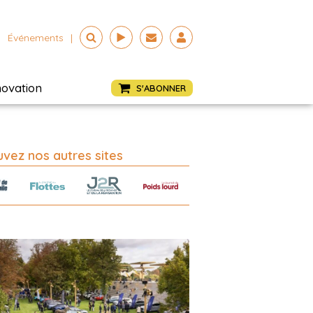
Événements
|
novation
S'ABONNER
vez nos autres sites