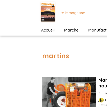
Lire le magazine
Accueil
Marché
Manufactu
martins
Mar
nou
Publi
L
accue