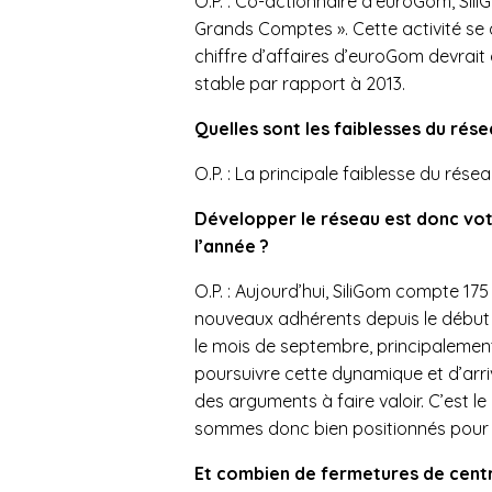
O.P. : Co-actionnaire d’euroGom, Sil
Grands Comptes ». Cette activité se
chiffre d’affaires d’euroGom devrait 
stable par rapport à 2013.
Quelles sont les faiblesses du rése
O.P. : La principale faiblesse du rése
Développer le réseau est donc votr
l’année ?
O.P. : Aujourd’hui, SiliGom compte 175
nouveaux adhérents depuis le début 
le mois de septembre, principalement
poursuivre cette dynamique et d’arriv
des arguments à faire valoir. C’est l
sommes donc bien positionnés pour 
Et combien de fermetures de centr