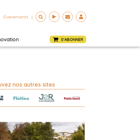
Événements
|
novation
S'ABONNER
vez nos autres sites