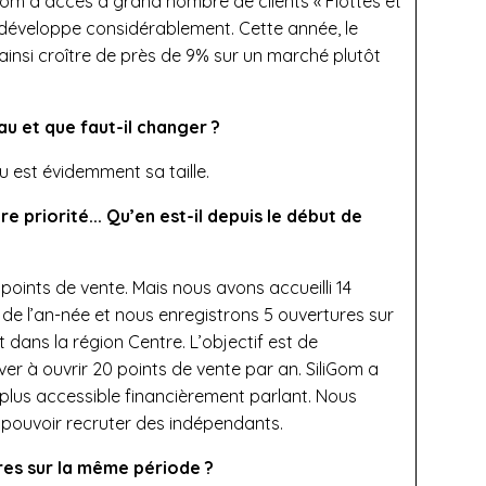
iGom a accès à grand nombre de clients « Flottes et
 développe considérablement. Cette année, le
ainsi croître de près de 9% sur un marché plutôt
au et que faut-il changer ?
au est évidemment sa taille.
e priorité...
Qu’en est-il depuis le début de
 points de vente. Mais nous avons accueilli 14
de l’an-née et nous enregistrons 5 ouvertures sur
 dans la région Centre. L’objectif est de
er à ouvrir 20 points de vente par an. SiliGom a
e plus accessible financièrement parlant. Nous
pouvoir recruter des indépendants.
es sur la même période ?