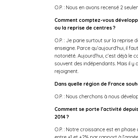
O.P. : Nous en avons recensé 2 seule
Comment comptez-vous développer 
ou la reprise de centres ?
O.P. : Je parie surtout sur la repris
enseigne. Parce qu’aujourd’hui, il f
notoriété. Aujourd’hui, c’est déjà le
souvent des indépendants. Mais il y 
rejoignent.
Dans quelle région de France souh
O.P. : Nous cherchons à nous développ
Comment se porte l’activité depui
2014 ?
O.P. : Notre croissance est en phase a
entre +1 et +2% par rapport à l’anné