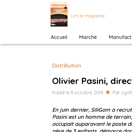
Lire le magazine
Accueil
Marché
Manufactu
Distribution
Olivier Pasini, dir
■
Publié le
8 octobre 2014
Par
cynt
En juin dernier, SiliGom a recru
Pasini est un homme de terrain, 
occupait auparavant le poste de
père de 3 enfants, démarre don