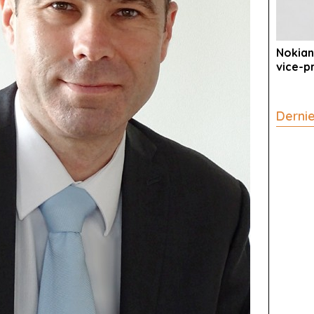
Nokian
vice-p
Derni