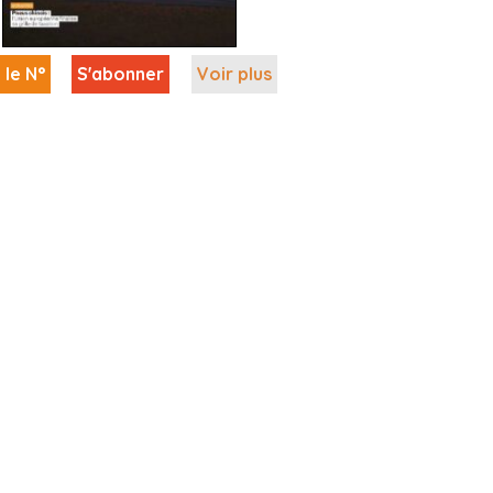
 le N°
S'abonner
Voir plus