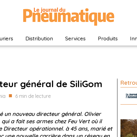
riers
Distribution
Services
Produits
In
ecteur général de SiliGom
Retrou
■
hia
6
min de lecture
té un nouveau directeur général. Olivier
qui a fait ses armes chez Feu Vert où il
 Directeur opérationnel. à 45 ans, marié et
c une nouvelle carrière dans un réseau en