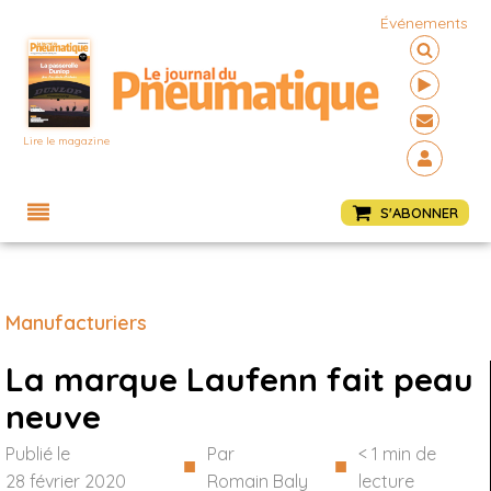
Événements
Lire le magazine
Menu
S'ABONNER
Manufacturiers
La marque Laufenn fait peau
neuve
Publié le
Par
< 1
min de
■
■
28 février 2020
Romain Baly
lecture