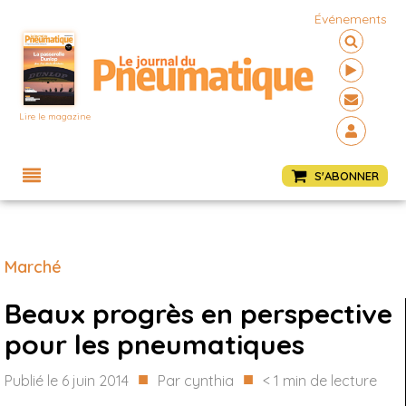
Événements
Lire le magazine
Menu
S'ABONNER
Marché
Beaux progrès en perspective
pour les pneumatiques
■
■
Publié le
6 juin 2014
Par
cynthia
< 1
min de lecture