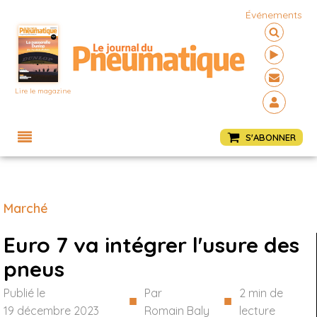
Événements
Lire le magazine
Menu
S'ABONNER
Marché
Euro 7 va intégrer l'usure des
pneus
Publié le
Par
2
min de
■
■
19 décembre 2023
Romain Baly
lecture