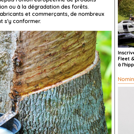
ion ou à la dégradation des forêts.
 fabricants et commerçants, de nombreux
t s'y conformer.
Inscri
Fleet 
à l'hi
Nomin