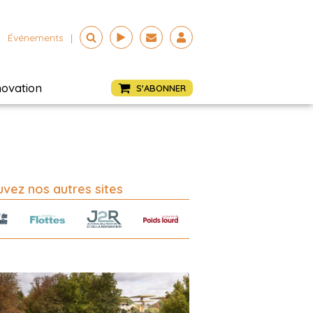
Événements
|
novation
S'ABONNER
vez nos autres sites