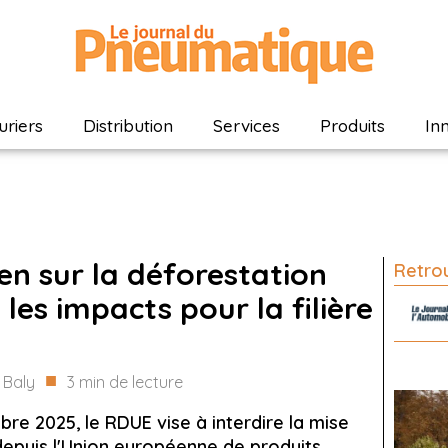
riers
Distribution
Services
Produits
In
n sur la déforestation
Retrou
 les impacts pour la filière
■
 Baly
3
min de lecture
bre 2025, le RDUE vise à interdire la mise
depuis l'Union européenne de produits