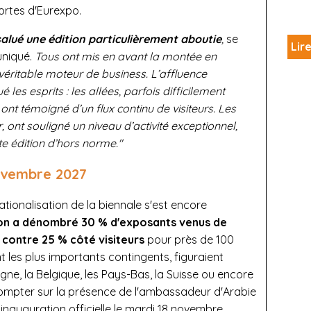
rtes d'Eurexpo.
lué une édition particulièrement aboutie
,
se
Lire
uniqué.
Tous ont mis en avant la montée en
, véritable moteur de business. L’affluence
s esprits : les allées, parfois difficilement
 ont témoigné d’un flux continu de visiteurs. Les
r, ont souligné un niveau d’activité exceptionnel,
tte édition d’hors norme."
ovembre 2027
ationalisation de la biennale s'est encore
ion a dénombré 30 % d'exposants venus de
s
contre 25 % côté visiteurs
pour près de 100
 les plus importants contingents, figuraient
agne, la Belgique, les Pays-Bas, la Suisse ou encore
 compter sur la présence de l'ambassadeur d'Arabie
inauguration officielle le mardi 18 novembre.