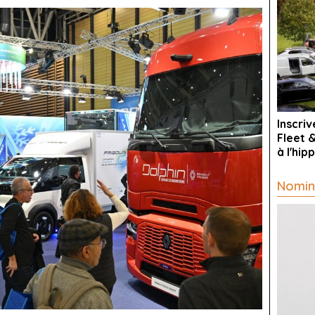
Inscri
Fleet 
à l'hi
Nomin