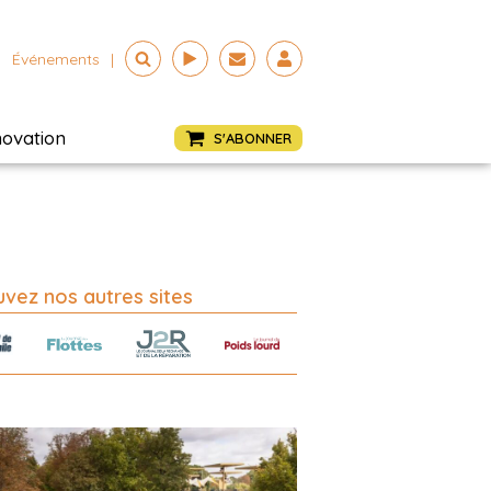
Événements
|
novation
S'ABONNER
vez nos autres sites