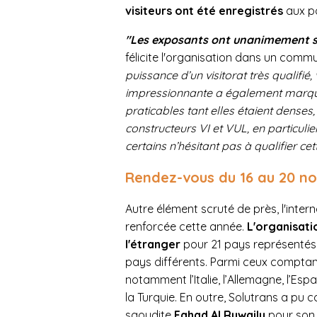
visiteurs ont été enregistrés
aux po
"Les exposants ont unanimement sa
félicite l'organisation dans un comm
puissance d’un visitorat très qualifié
impressionnante a également marqué le
praticables tant elles étaient denses,
constructeurs VI et VUL, en particulie
certains n’hésitant pas à qualifier ce
Rendez-vous du 16 au 20 n
Autre élément scruté de près, l'intern
renforcée cette année.
L'organisat
l'étranger
pour 21 pays représenté
pays différents. Parmi ceux comptant
notamment l’Italie, l’Allemagne, l’Esp
la Turquie. En outre, Solutrans a pu
saoudite
Fahad Al Ruwaily
pour son 