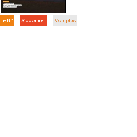
 le N°
S'abonner
Voir plus