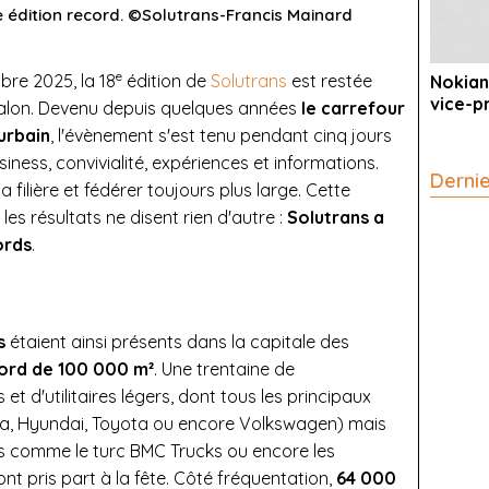
 édition record. ©Solutrans-Francis Mainard
e
re 2025, la 18
édition de
Solutrans
est restée
Nokian
vice-p
 salon. Devenu depuis quelques années
le carrefour
urbain
, l'évènement s'est tenu pendant cinq jours
iness, convivialité, expériences et informations.
Derni
 filière et fédérer toujours plus large. Cette
es résultats ne disent rien d'autre :
Solutrans a
ords
.
s
étaient ainsi présents dans la capitale des
ord de 100 000 m²
. Une trentaine de
et d'utilitaires légers, dont tous les principaux
 Kia, Hyundai, Toyota ou encore Volkswagen) mais
s comme le turc BMC Trucks ou encore les
nt pris part à la fête. Côté fréquentation,
64 000