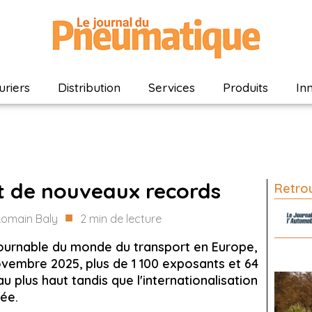
riers
Distribution
Services
Produits
In
t de nouveaux records
Retrou
■
omain Baly
2
min de lecture
urnable du monde du transport en Europe,
novembre 2025, plus de 1 100 exposants et 64
au plus haut tandis que l'internationalisation
mée.