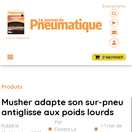
Événements
Lire le magazine
Menu
S'ABONNER
Produits
Musher adapte son sur-pneu
antiglisse aux poids lourds
Par
Publié le
< 1
min de
■
■
Florent Le