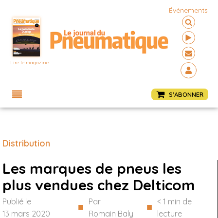
Événements
Lire le magazine
Menu
S'ABONNER
Distribution
Les marques de pneus les
plus vendues chez Delticom
Publié le
Par
< 1
min de
■
■
13 mars 2020
Romain Baly
lecture