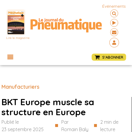
Événements
Lire le magazine
Menu
S'ABONNER
Manufacturiers
BKT Europe muscle sa
structure en Europe
Publié le
Par
2
min de
■
■
23 septembre 2025
Romain Baly
lecture