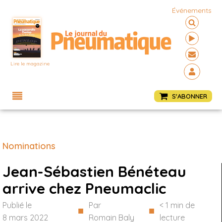
Événements
Lire le magazine
Menu
S'ABONNER
Nominations
Jean-Sébastien Bénéteau
arrive chez Pneumaclic
Publié le
Par
< 1
min de
■
■
8 mars 2022
Romain Baly
lecture