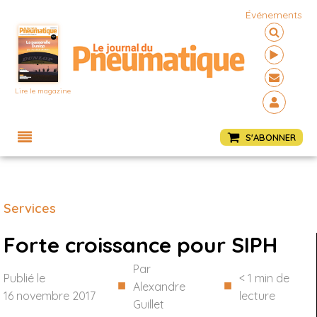
Événements
Lire le magazine
Menu
S'ABONNER
Services
Forte croissance pour SIPH
Par
Publié le
< 1
min de
■
■
Alexandre
16 novembre 2017
lecture
Guillet