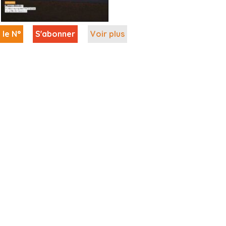
 le N°
S'abonner
Voir plus