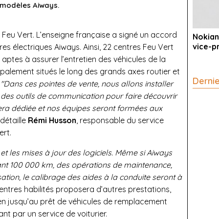
s modèles Aiways.
Feu Vert. L’enseigne française a signé un accord
Nokian
vice-p
res électriques Aiways. Ainsi, 22 centres Feu Vert
1 aptes à assurer l’entretien des véhicules de la
ipalement situés le long des grands axes routier et
Derni
.
"Dans ces pointes de vente, nous allons installer
e des outils de communication pour faire découvrir
 sera dédiée et nos équipes seront formées aux
 détaille
Rémi Husson
, responsable du service
ert.
et les mises à jour des logiciels. Même si Aiways
nt 100 000 km, des opérations de maintenance,
tion, le calibrage des aides à la conduite seront à
 centres habilités proposera d’autres prestations,
tien jusqu’au prêt de véhicules de remplacement
t par un service de voiturier.