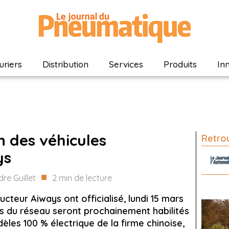
riers
Distribution
Services
Produits
In
n des véhicules
Retrou
ys
■
re Guillet
2
min de lecture
ucteur Aiways ont officialisé, lundi 15 mars
res du réseau seront prochainement habilités
les 100 % électrique de la firme chinoise,