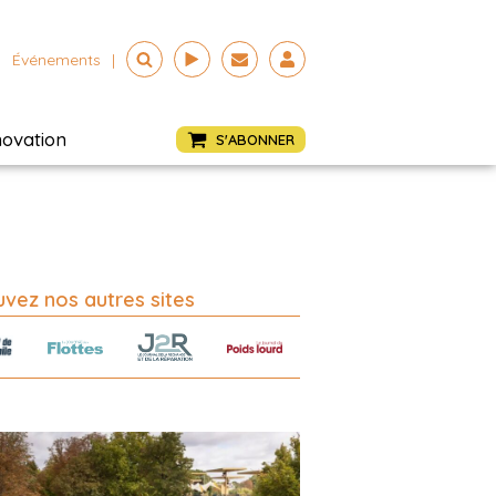
Événements
|
novation
S'ABONNER
vez nos autres sites