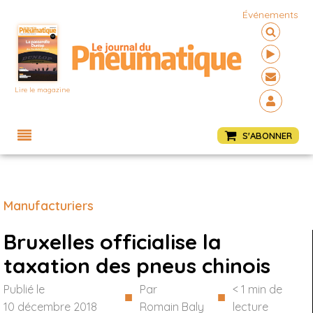
Événements
Lire le magazine
Menu
S'ABONNER
Manufacturiers
Bruxelles officialise la
taxation des pneus chinois
Publié le
Par
< 1
min de
■
■
10 décembre 2018
Romain Baly
lecture