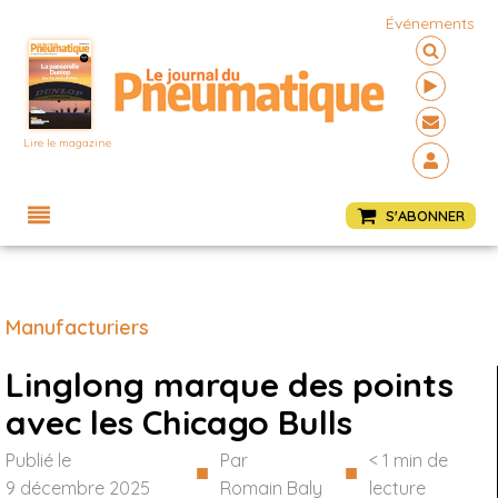
Événements
Lire le magazine
Menu
S'ABONNER
Manufacturiers
Linglong marque des points
avec les Chicago Bulls
Publié le
Par
< 1
min de
■
■
9 décembre 2025
Romain Baly
lecture