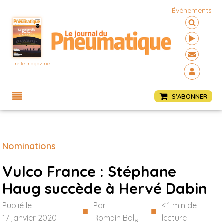
Événements
Lire le magazine
Menu
S'ABONNER
Nominations
Vulco France : Stéphane
Haug succède à Hervé Dabin
Publié le
Par
< 1
min de
■
■
17 janvier 2020
Romain Baly
lecture