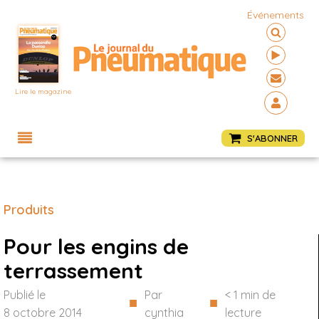
Événements
Lire le magazine
Menu
S'ABONNER
Produits
Pour les engins de
terrassement
Publié le
Par
< 1
min de
■
■
8 octobre 2014
cynthia
lecture