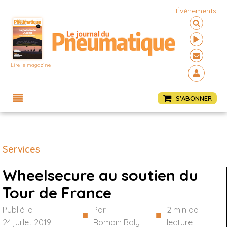
Événements
Lire le magazine
Menu
S'ABONNER
Services
Wheelsecure au soutien du
Tour de France
Publié le
Par
2
min de
■
■
24 juillet 2019
Romain Baly
lecture