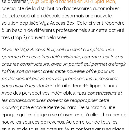
se diversifier,
Wyz Group a racheté en 2021 Spid Tech
,
spécialiste de la distribution d'accessoires automobiles.
De cette opération découle désormais une nouvelle
solution baptisée Wyz Access Box. Celle-ci vient répondre
à un besoin de différents professionnels sur cette activité
très (trop ?) souvent délaissée.
"Avec la Wyz Access Box, soit on vient compléter une
gamme d'accessoires déjà existante, comme c'est le cas
chez les constructeurs, avec un portail qui permet d'élargir
l'offre, soit on vient créer cette nouvelle offre pour un
professionnel qui va pouvoir proposer des accessoires
sans avoir à les stocker"
détaille Jean-Philippe Duhoux.
Avec des perspectives indéniables.
"Les constructeurs et
les concessionnaires doivent se réapproprier cette
activité"
, note encore Pierre Guirard. De surcroît à une
époque qui les oblige à se réinventer et à aller chercher de
nouvelles sources de revenus. Au carrefour de tous les
enjeux et de tous les acteurs, Wyz conforte ainsi sa place