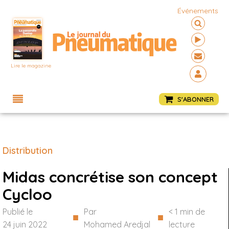
Événements
Lire le magazine
Menu
S'ABONNER
Distribution
Midas concrétise son concept
Cycloo
Publié le
Par
< 1
min de
■
■
24 juin 2022
Mohamed Aredjal
lecture