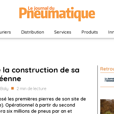
riers
Distribution
Services
Produits
In
 la construction de sa
Retrou
péenne
■
Baly
2
min de lecture
osé les premières pierres de son site de
. Opérationnel à partir du second
ra six millions de pneus par an et