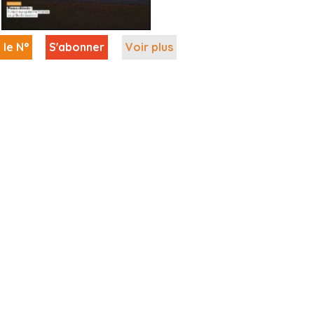
 le N°
S'abonner
Voir plus