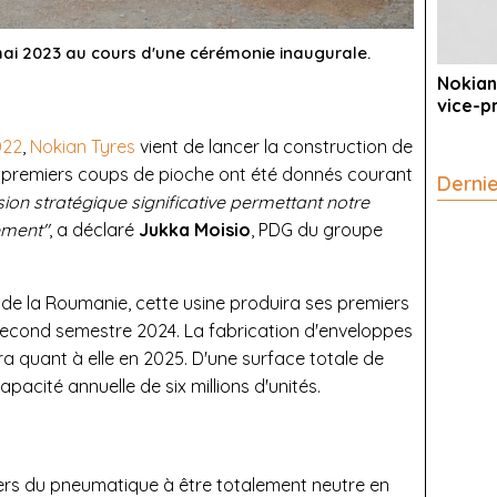
mai 2023 au cours d'une cérémonie inaugurale.
Nokian
vice-p
022
,
Nokian Tyres
vient de lancer la construction de
s premiers coups de pioche ont été donnés courant
Derni
sion stratégique significative permettant notre
ement"
, a déclaré
Jukka Moisio
, PDG du groupe
 de la Roumanie, cette usine produira ses premiers
 second semestre 2024. La fabrication d'enveloppes
 quant à elle en 2025. D'une surface totale de
pacité annuelle de six millions d'unités.
ivers du pneumatique à être totalement neutre en