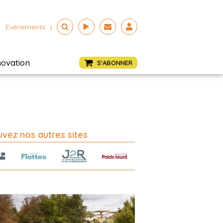
Événements
|
novation
S'ABONNER
vez nos autres sites