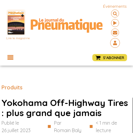
Événements
Lire le magazine
Menu
S'ABONNER
Produits
Yokohama Off-Highway Tires
: plus grand que jamais
Publié le
Par
< 1
min de
■
■
26 juillet 2023
Romain Baly
lecture