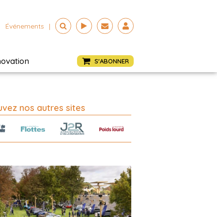
Événements
|
novation
S'ABONNER
vez nos autres sites