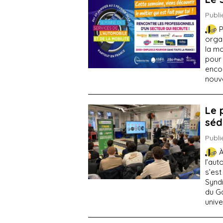
Publi
P
orga
la mo
pour 
enco
nouve
Le 
séd
Publi
À
l’aut
s’est
Synd
du G
unive