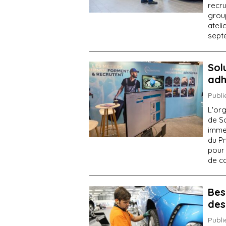
recr
grou
ateli
sept
Sol
adh
Publi
L'org
de S
immer
du P
pour 
de ca
Bes
des
Publi