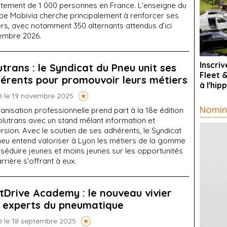
utement de 1 000 personnes en France. L’enseigne du
pe Mobivia cherche principalement à renforcer ses
ers, avec notamment 350 alternants attendus d’ici
embre 2026.
Inscri
utrans : le Syndicat du Pneu unit ses
Fleet 
érents pour promouvoir leurs métiers
à l'hi
é le 19 novembre 2025
Nomin
anisation professionnelle prend part à la 18e édition
olutrans avec un stand mêlant information et
sion. Avec le soutien de ses adhérents, le Syndicat
neu entend valoriser à Lyon les métiers de la gomme
séduire jeunes et moins jeunes sur les opportunités
rrière s'offrant à eux.
tDrive Academy : le nouveau vivier
 experts du pneumatique
é le 18 septembre 2025