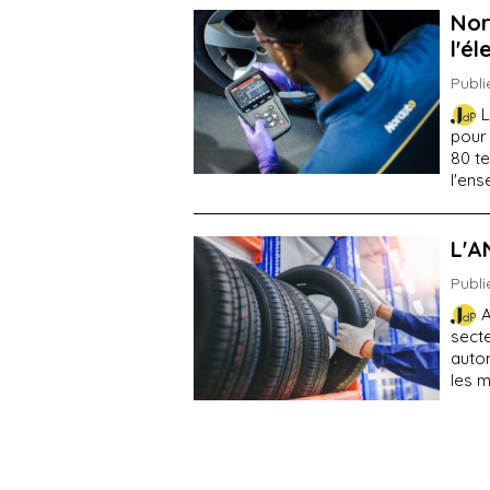
Nor
l'é
Publi
L
pour 
80 t
l'ens
L'A
Publi
A
secte
auto
les 