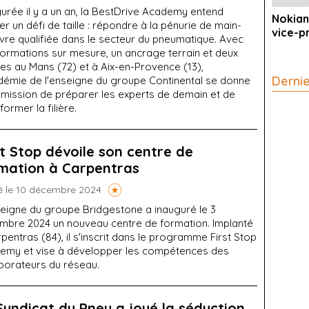
urée il y a un an, la BestDrive Academy entend
Nokian
er un défi de taille : répondre à la pénurie de main-
vice-p
vre qualifiée dans le secteur du pneumatique. Avec
formations sur mesure, un ancrage terrain et deux
es au Mans (72) et à Aix-en-Provence (13),
Derni
adémie de l'enseigne du groupe Continental se donne
 mission de préparer les experts de demain et de
former la filière.
st Stop dévoile son centre de
mation à Carpentras
é le 10 décembre 2024
seigne du groupe Bridgestone a inauguré le 3
mbre 2024 un nouveau centre de formation. Implanté
pentras (84), il s'inscrit dans le programme First Stop
emy et vise à développer les compétences des
aborateurs du réseau.
Syndicat du Pneu a joué la séduction