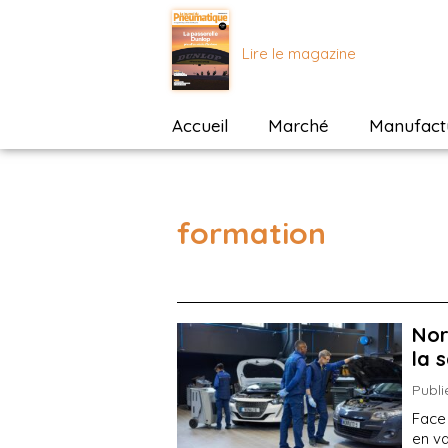
Lire le magazine
Accueil
Marché
Manufactu
formation
Nor
la 
Publi
Face 
en v