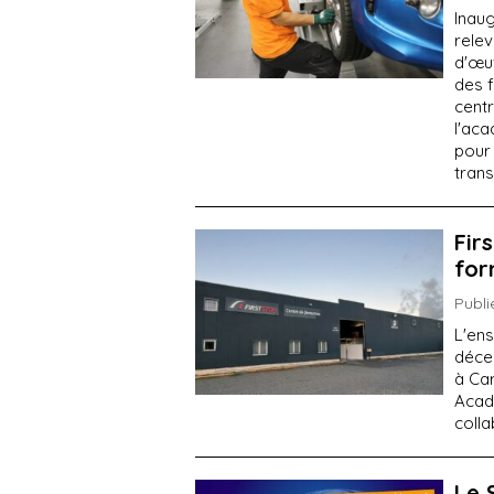
Inaug
relev
d'œu
des 
centr
l'ac
pour
trans
Fir
for
Publi
L'en
déce
à Car
Acad
coll
Le 