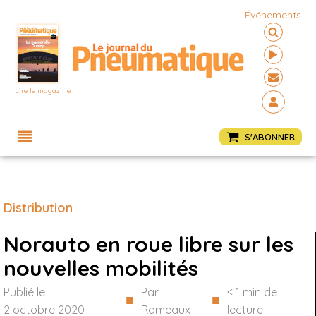
Événements
Lire le magazine
Menu
S'ABONNER
Distribution
Norauto en roue libre sur les
nouvelles mobilités
Publié le
Par
< 1
min de
■
■
2 octobre 2020
Rameaux
lecture