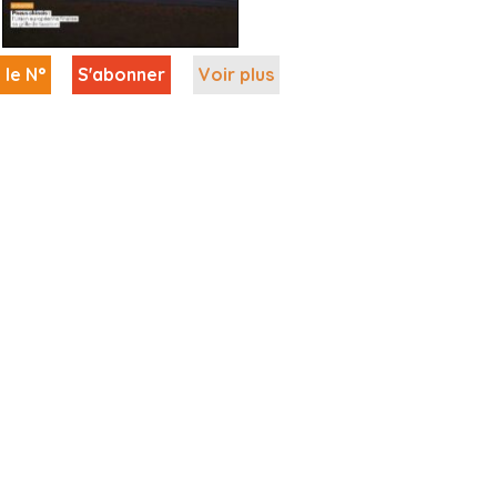
 le N°
S'abonner
Voir plus