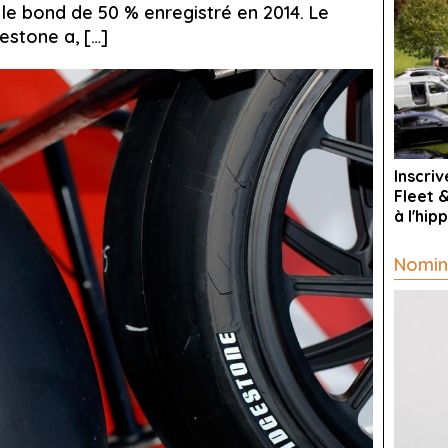
le bond de 50 % enregistré en 2014. Le
estone a, […]
Inscri
Fleet 
à l'hi
Nomin