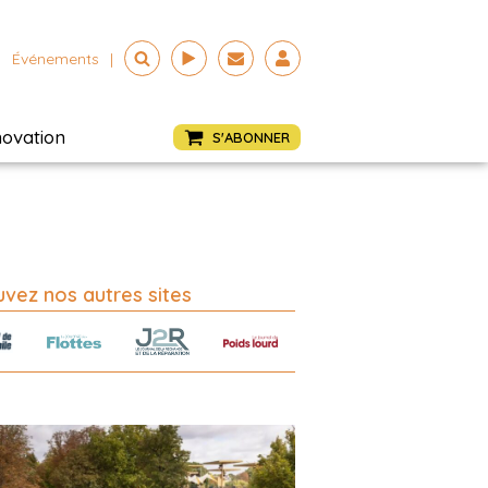
Événements
|
novation
S'ABONNER
vez nos autres sites