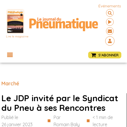
Événements
Lire le magazine
Menu
S'ABONNER
Marché
Le JDP invité par le Syndicat
du Pneu à ses Rencontres
Publié le
Par
< 1
min de
■
■
26 janvier 2023
Romain Baly
lecture