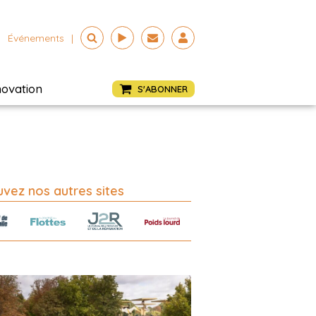
Événements
|
novation
S'ABONNER
vez nos autres sites