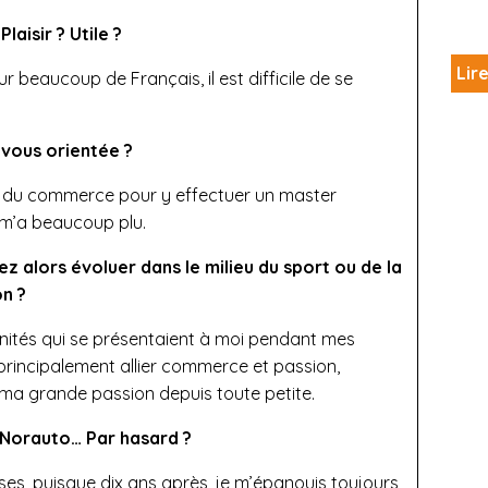
laisir ? Utile ?
Lire
our beaucoup de Français, il est difficile de se
-vous orientée ?
e du commerce pour y effectuer un master
 m’a beaucoup plu.
ez alors évoluer dans le milieu du sport ou de la
on ?
unités qui se présentaient à moi pendant mes
principalement allier commerce et passion,
 ma grande passion depuis toute petite.
e Norauto… Par hasard ?
hoses, puisque dix ans après, je m’épanouis toujours