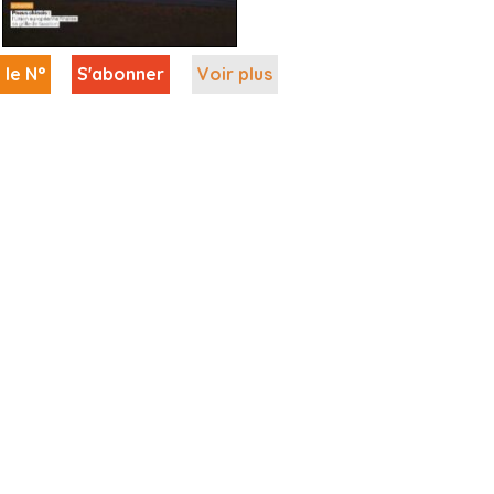
 le N°
S'abonner
Voir plus