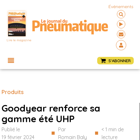
Événements
Lire le magazine
Menu
S'ABONNER
Produits
Goodyear renforce sa
gamme été UHP
Publié le
Par
< 1
min de
■
■
19 février 2024
Romain Baly
lecture