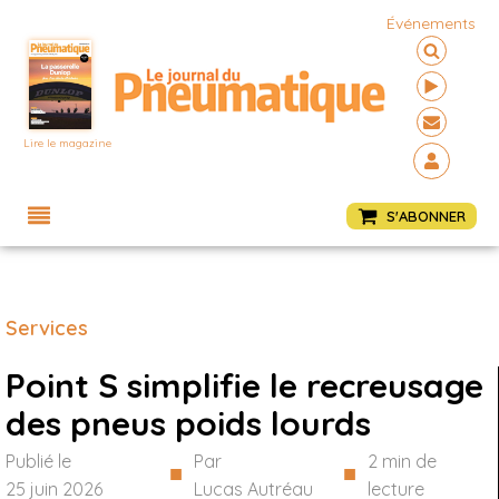
Événements
Lire le magazine
Menu
S'ABONNER
Services
Point S simplifie le recreusage
des pneus poids lourds
Publié le
Par
2
min de
■
■
25 juin 2026
Lucas Autréau
lecture